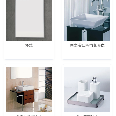
浴鏡
臉盆|浴缸|馬桶|拖布盆