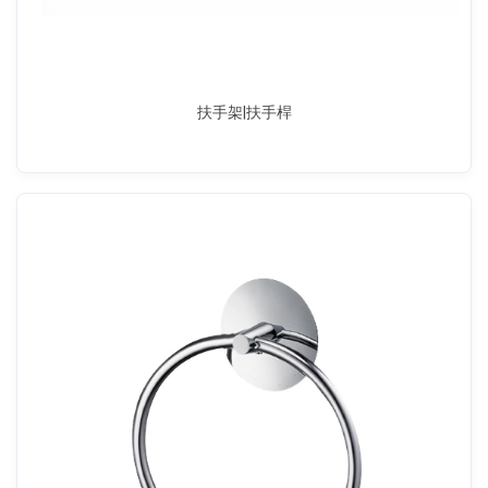
扶手架|扶手桿