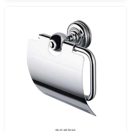
衛生紙架組