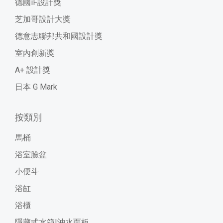
德國iF設計獎
芝加哥設計大獎
德意志聯邦共和國設計獎
室內創新獎
A+ 設計獎
日本 G Mark
按類別
馬桶
浴室臉盆
小便斗
浴缸
浴櫃
隱藏式水箱|沖水面板