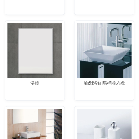
浴鏡
臉盆|浴缸|馬桶|拖布盆